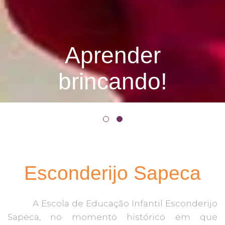
Aprender
brincando!
Esconderijo Sapeca
A Escola de Educação Infantil Esconderijo
Sapeca, no momento histórico em que