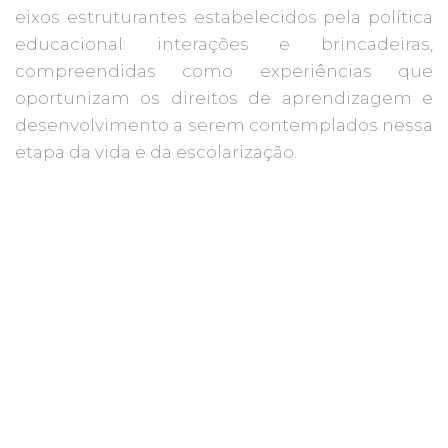
eixos estruturantes estabelecidos pela política
educacional: interações e brincadeiras,
compreendidas como experiências que
oportunizam os direitos de aprendizagem e
desenvolvimento a serem contemplados nessa
etapa da vida e da escolarização.
Para educar e cuidar de bebês (0 a 1 ano e 6
meses), crianças bem pequenas (1 ano e 7
meses à 3 anos e 11 meses) e de crianças
pequenas (4 anos à 5 anos e 11 meses),
entedemos ser necessário contar com uma
equipe multidisciplinar composta por:
educadoras, coordenação pedagógica,
nutricionista e psicóloga, atuando em parceria
com as famílias, contribuindo para o